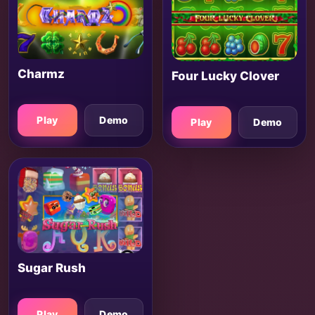
Charmz
Four Lucky Clover
Play
Demo
Play
Demo
Sugar Rush
Play
Demo