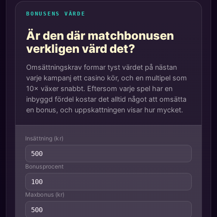
BONUSENS VÄRDE
Är den där matchbonusen
verkligen värd det?
Omsättningskrav formar tyst värdet på nästan
varje kampanj ett casino kör, och en multipel som
10× växer snabbt. Eftersom varje spel har en
inbyggd fördel kostar det alltid något att omsätta
en bonus, och uppskattningen visar hur mycket.
Insättning (kr)
Bonusprocent
Maxbonus (kr)