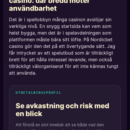
casino: där bredd möter
användbarhet
Det är i spellobbyn många casinon avslöjar sin
verkliga nivå. En snygg startsida kan vem som
helst bygga, men det är i spelavdelningen som
plattformen måste bära sitt löfte. På Nordicbet
casino gör den det på ett övertygande sätt. Jag
får intrycket av ett spelutbud som är tillräckligt
brett för att hålla intresset levande, men också
tillräckligt välorganiserat för att inte kännas tungt
att använda.
UTBETALNINGSPROFIL
Se avkastning och risk med
en blick
Att förstå en slot innebär att se både vad den