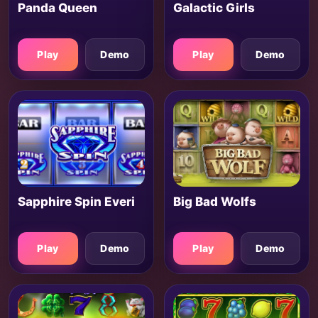
Panda Queen
Galactic Girls
Play
Demo
Play
Demo
Sapphire Spin Everi
Big Bad Wolfs
Play
Demo
Play
Demo