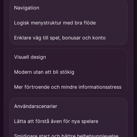
Navigation
Logisk menystruktur med bra flöde
Enklare väg till spel, bonusar och konto
Visuell design
Modern utan att bli stökig
Mer förtroende och mindre informationsstress
Användarscenarier
Lätta att förstå även för nya spelare
Smidigare start och bättre helhetsupplevelse