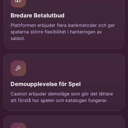
Bredare Betalutbud
Plattformen erbjuder flera bankmetoder och ger
spelarna större flexibilitet i hanteringen av
saldot.
🎉
Demoupplevelse för Spel
Casinot erbjuder demoläge som gör det lättare
att förstå hur spelen och katalogen fungerar.