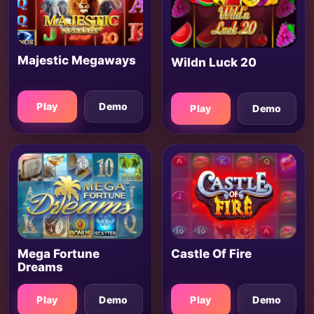
Majestic Megaways
Wildn Luck 20
Play
Demo
Play
Demo
Mega Fortune
Castle Of Fire
Dreams
Play
Demo
Play
Demo