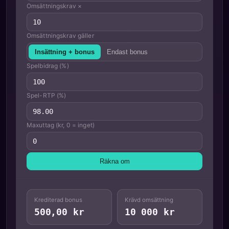
Omsättningskrav ×
Omsättningskrav gäller
Insättning + bonus
Endast bonus
Spelbidrag (%)
Spel-RTP (%)
Maxuttag (kr, 0 = inget)
Räkna om
Krediterad bonus
Krävd omsättning
500,00 kr
10 000 kr