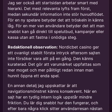
Jag ser också att startsidan arbetar smart med
hierarki. Det mest relevanta lyfts fram först,
medan sekundär information inte stör huvudflödet.
För en ny spelare betyder det att tröskeln in känns
låg. För en mer van användare betyder det att man
snabbt kan gå direkt till spelutbud, kampanjer eller
kassa utan att fastna i onödiga steg.
Redaktionell observation:
Nordicbet casino ger
ett ovanligt stabilt första intryck eftersom sajten
inte försöker vara allt på en gång. Den känns
kuraterad. Det gör att varumärket uppfattas som
mer moget och mer pålitligt redan innan man
hunnit öppna ett enda spel.
En annan detalj jag uppskattar är att
navigationsmönstret känns konsekvent. När en
sajt har en tydlig intern logik uppstår mindre
friktion. Du lär dig snabbt hur den fungerar, och
efter bara några klick sitter användarresan nästan